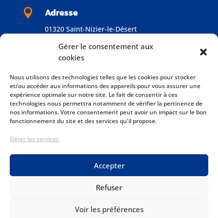
Adresse

01320 Saint-Nizier-le-Désert
Gérer le consentement aux
cookies
Nous utilisons des technologies telles que les cookies pour stocker
et/ou accéder aux informations des appareils pour vous assurer une
DEMANDER UN DEVIS GRATUIT
expérience optimale sur notre site. Le fait de consentir à ces
technologies nous permettra notamment de vérifier la pertinence de
nos informations. Votre consentement peut avoir un impact sur le bon
fonctionnement du site et des services qu'il propose.
Gérer les services
Accepter
Tous droits réservés © 2026
GH Elec
Refuser
Site Web réalisé avec ❤️ par
Chapselle Communication
Voir les préférences
Mentions Légales