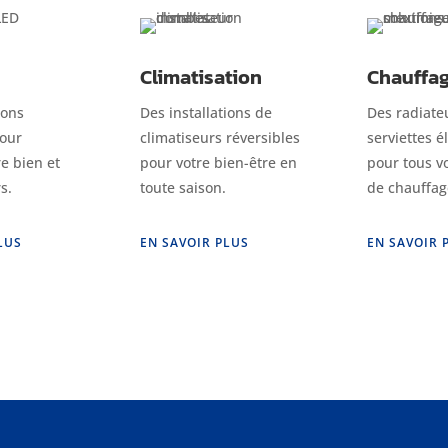
Climatisation
Chauffa
ions
Des installations de
Des radiate
pour
climatiseurs réversibles
serviettes é
re bien et
pour votre bien-être en
pour tous v
s.
toute saison.
de chauffag
LUS
EN SAVOIR PLUS
EN SAVOIR 